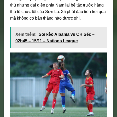
thủ nhưng đại diện phía Nam lại bế tắc trước hàng
thủ tổ chức tốt của Sơn La. 35 phút đầu tiên trôi qua
mà không có bàn thắng nào được ghi.
Xem thêm:
Soi kèo Albania vs CH Séc –
02h45 – 15/11 – Nations League