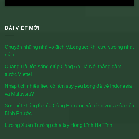
BÀI VIẾT MỚI
Chuyện những nhà vô địch V.League: Khi cựu vương nhạt
màu!
Quang Hải tỏa sáng giúp Công An Hà Nội thắng đậm
trước Viettel
Nhập tịch nhiều liệu có làm suy yếu bóng đá trẻ Indonesia
và Malaysia?
Sức hút khổng lồ của Công Phượng và niềm vui vỡ òa của
Bình Phước
Lương Xuân Trường chia tay Hồng Lĩnh Hà Tĩnh