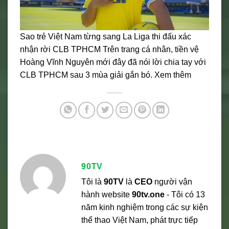
Sao trẻ Việt Nam từng sang La Liga thi đấu xác
nhận rời CLB TPHCM Trên trang cá nhân, tiền vệ
Hoàng Vĩnh Nguyên mới đây đã nói lời chia tay với
CLB TPHCM sau 3 mùa giải gắn bó. Xem thêm
90TV
Tôi là
90TV
là
CEO
người vận
hành website
90tv.one
- Tôi có 13
năm kinh nghiệm trong các sự kiện
thể thao Việt Nam, phát trực tiếp