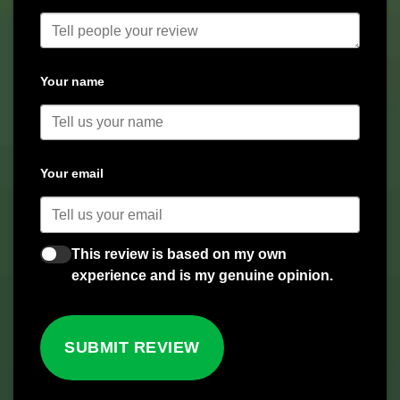
Your name
Your email
This review is based on my own
experience and is my genuine opinion.
SUBMIT REVIEW