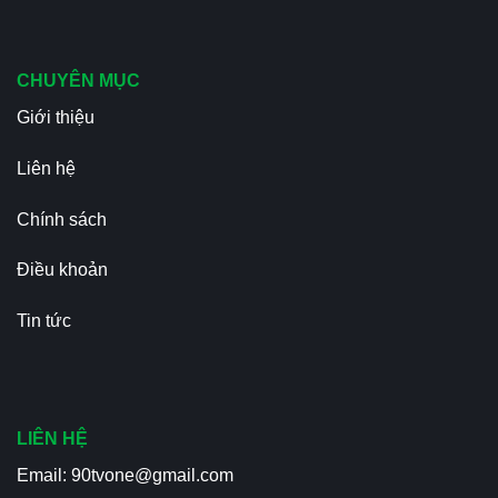
CHUYÊN MỤC
Giới thiệu
Liên hệ
Chính sách
Điều khoản
Tin tức
LIÊN HỆ
Email:
90tvone@gmail.com