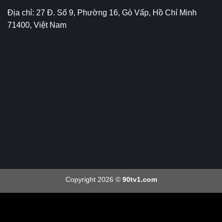
Địa chỉ: 27 Đ. Số 9, Phường 16, Gò Vấp, Hồ Chí Minh
71400, Việt Nam
Copyright 2026 ©
90tv1.com