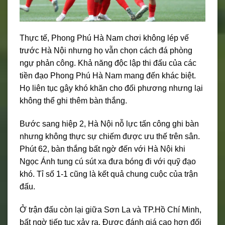
Thực tế, Phong Phú Hà Nam chơi không lép vế
trước Hà Nội nhưng họ vẫn chọn cách đá phòng
ngự phản công. Khả năng độc lập thi đấu của các
tiền đạo Phong Phú Hà Nam mang đến khác biệt.
Họ liên tục gây khó khăn cho đối phương nhưng lại
không thể ghi thêm bàn thắng.
Bước sang hiệp 2, Hà Nội nỗ lực tấn công ghi bàn
nhưng không thực sự chiếm được ưu thế trên sân.
Phút 62, bàn thắng bất ngờ đến với Hà Nội khi
Ngọc Ánh tung cú sút xa đưa bóng đi với quỹ đạo
khó. Tỉ số 1-1 cũng là kết quả chung cuộc của trận
đấu.
Ở trận đấu còn lại giữa Sơn La và TP.Hồ Chí Minh,
bất ngờ tiếp tục xảy ra. Được đánh giá cao hơn đối