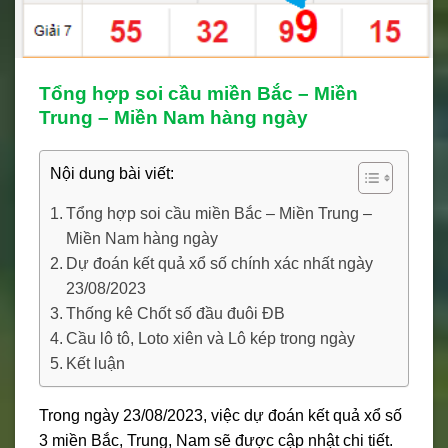
Tổng hợp soi cầu miền Bắc – Miền
Trung – Miền Nam hàng ngày
Nội dung bài viết:
Tổng hợp soi cầu miền Bắc – Miền Trung –
Miền Nam hàng ngày
Dự đoán kết quả xổ số chính xác nhất ngày
23/08/2023
Thống kê Chốt số đầu đuôi ĐB
Cầu lô tô, Loto xiên và Lô kép trong ngày
Kết luận
Trong ngày 23/08/2023, việc dự đoán kết quả xổ số
3 miền Bắc, Trung, Nam sẽ được cập nhật chi tiết.