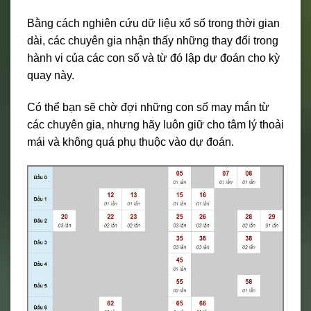
Bằng cách nghiên cứu dữ liệu xổ số trong thời gian
dài, các chuyên gia nhận thấy những thay đổi trong
hành vi của các con số và từ đó lập dự đoán cho kỳ
quay này.
Có thể bạn sẽ chờ đợi những con số may mắn từ
các chuyên gia, nhưng hãy luôn giữ cho tâm lý thoải
mái và không quá phụ thuộc vào dự đoán.