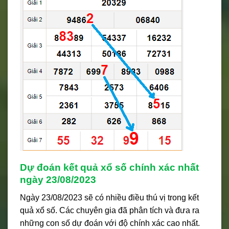
Dự đoán kết quả xổ số chính xác nhất
ngày 23/08/2023
Ngày 23/08/2023 sẽ có nhiều điều thú vị trong kết
quả xổ số. Các chuyên gia đã phân tích và đưa ra
những con số dự đoán với độ chính xác cao nhất.