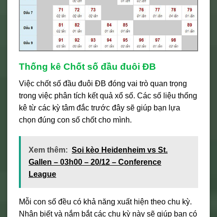
Thống kê Chốt số đầu đuôi ĐB
Việc chốt số đầu đuôi ĐB đóng vai trò quan trọng
trong việc phân tích kết quả xổ số. Các số liệu thống
kê từ các kỳ tâm đắc trước đây sẽ giúp bạn lựa
chọn đúng con số chốt cho mình.
Xem thêm:
Soi kèo Heidenheim vs St.
Gallen – 03h00 – 20/12 – Conference
League
Mỗi con số đều có khả năng xuất hiện theo chu kỳ.
Nhận biết và nắm bắt các chu kỳ này sẽ giúp bạn có