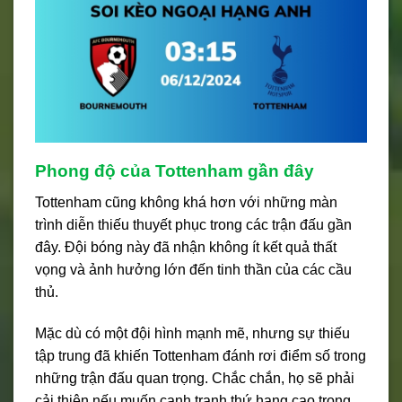
Phong độ của Tottenham gần đây
Tottenham cũng không khá hơn với những màn
trình diễn thiếu thuyết phục trong các trận đấu gần
đây. Đội bóng này đã nhận không ít kết quả thất
vọng và ảnh hưởng lớn đến tinh thần của các cầu
thủ.
Mặc dù có một đội hình mạnh mẽ, nhưng sự thiếu
tập trung đã khiến Tottenham đánh rơi điểm số trong
những trận đấu quan trọng. Chắc chắn, họ sẽ phải
cải thiện nếu muốn cạnh tranh thứ hạng cao trong