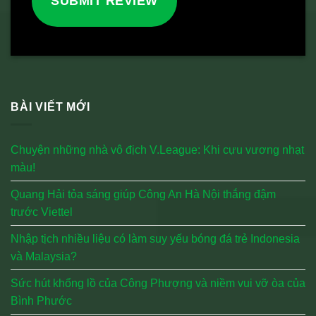
SUBMIT REVIEW
BÀI VIẾT MỚI
Chuyện những nhà vô địch V.League: Khi cựu vương nhạt
màu!
Quang Hải tỏa sáng giúp Công An Hà Nội thắng đậm
trước Viettel
Nhập tịch nhiều liệu có làm suy yếu bóng đá trẻ Indonesia
và Malaysia?
Sức hút khổng lồ của Công Phượng và niềm vui vỡ òa của
Bình Phước