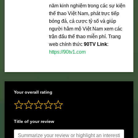
năm kinh nghiệm trong các sự kiện
thể thao Việt Nam, phát trực tiếp
bóng đá, cá cược tỷ số và giúp
người hâm mộ Việt Nam xem các
trận đấu thể thao miễn phí. Trang
web chính thức
90TV Link
:
https://90tv1.com
Your overall rating
Title of your review