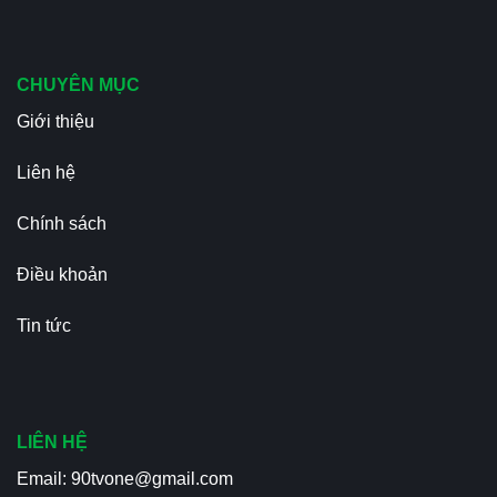
CHUYÊN MỤC
Giới thiệu
Liên hệ
Chính sách
Điều khoản
Tin tức
LIÊN HỆ
Email:
90tvone@gmail.com