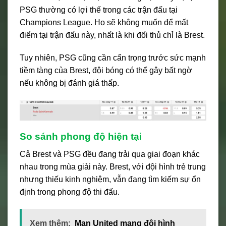
PSG thường có lợi thế trong các trận đấu tại
Champions League. Họ sẽ không muốn để mất
điểm tại trận đấu này, nhất là khi đối thủ chỉ là Brest.
Tuy nhiên, PSG cũng cần cẩn trọng trước sức mạnh
tiềm tàng của Brest, đội bóng có thể gây bất ngờ
nếu không bị đánh giá thấp.
So sánh phong độ hiện tại
Cả Brest và PSG đều đang trải qua giai đoạn khác
nhau trong mùa giải này. Brest, với đội hình trẻ trung
nhưng thiếu kinh nghiệm, vẫn đang tìm kiếm sự ổn
định trong phong độ thi đấu.
Xem thêm:
Man United mang đội hình