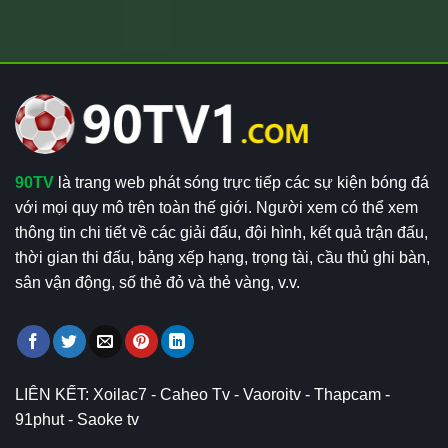
90TV
là trang web phát sóng trực tiếp các sự kiện bóng đá
với mọi quy mô trên toàn thế giới. Người xem có thể xem
thông tin chi tiết về các giải đấu, đội hình, kết quả trận đấu,
thời gian thi đấu, bảng xếp hạng, trọng tài, cầu thủ ghi bàn,
sân vận động, số thẻ đỏ và thẻ vàng, v.v.
LIÊN KẾT:
Xoilac7
-
Caheo Tv
-
Vaoroitv
-
Thapcam
-
91phut
-
Saoke tv