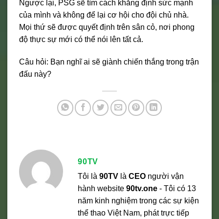
Ngược lại, PSG sẽ tìm cách khẳng định sức mạnh
của mình và không để lại cơ hội cho đội chủ nhà.
Mọi thứ sẽ được quyết định trên sân cỏ, nơi phong
độ thực sự mới có thể nói lên tất cả.
Câu hỏi: Bạn nghĩ ai sẽ giành chiến thắng trong trận
đấu này?
90TV
Tôi là
90TV
là
CEO
người vận
hành website
90tv.one
- Tôi có 13
năm kinh nghiệm trong các sự kiện
thể thao Việt Nam, phát trực tiếp