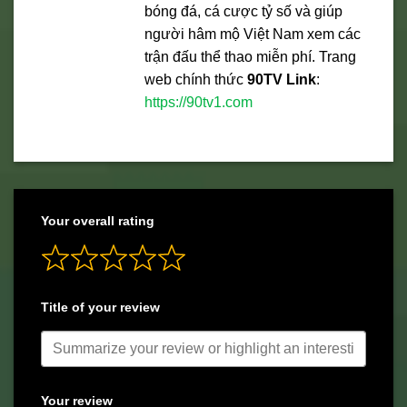
bóng đá, cá cược tỷ số và giúp
người hâm mộ Việt Nam xem các
trận đấu thể thao miễn phí. Trang
web chính thức
90TV Link
:
https://90tv1.com
Your overall rating
Title of your review
Your review