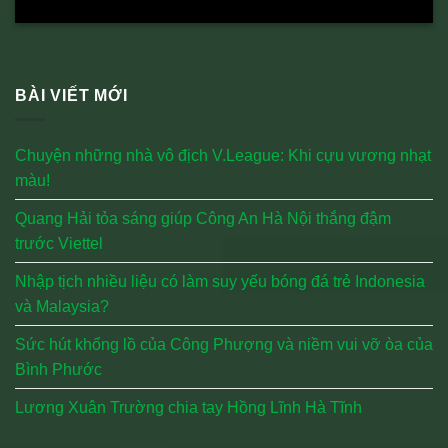
BÀI VIẾT MỚI
Chuyện những nhà vô địch V.League: Khi cựu vương nhạt
màu!
Quang Hải tỏa sáng giúp Công An Hà Nội thắng đậm
trước Viettel
Nhập tịch nhiều liệu có làm suy yếu bóng đá trẻ Indonesia
và Malaysia?
Sức hút khổng lồ của Công Phượng và niềm vui vỡ òa của
Bình Phước
Lương Xuân Trường chia tay Hồng Lĩnh Hà Tĩnh