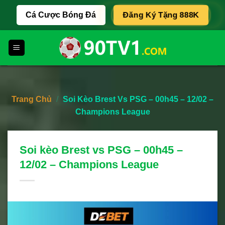
Skip
Đăng Ký Tặng 888K
Cá Cược Bóng Đá
to
content
Trang Chủ
/
Soi Kèo Brest Vs PSG – 00h45 – 12/02 –
Champions League
Soi kèo Brest vs PSG – 00h45 –
12/02 – Champions League